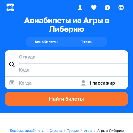
Авиабилеты из Агры в
Либерию
Авиабилеты
Отели
Когда
1 пассажир
Найти билеты
Дешёвые авиабилеты
Страны
Турция
Агры
Агры в Либерию