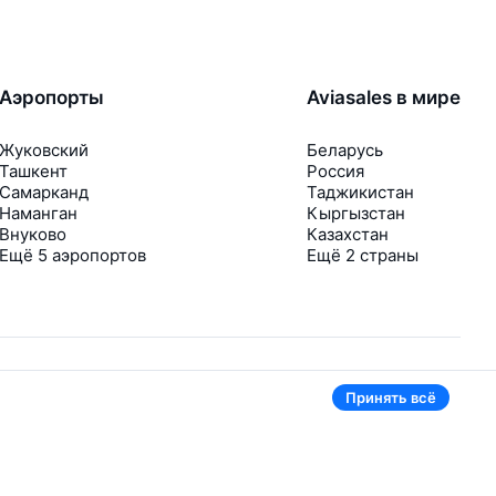
Аэропорты
Aviasales в мире
Жуковский
Беларусь
Ташкент
Россия
Самарканд
Таджикистан
Наманган
Кыргызстан
Внуково
Казахстан
Ещё 5 аэропортов
Ещё 2 страны
Принять всё
В приложении тоже удобно
Если цена на билет упадёт, сразу пришлём
уведомление