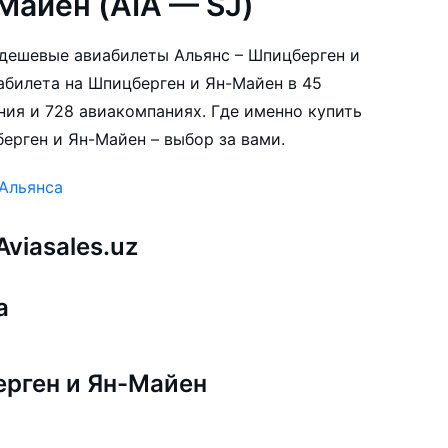
Майен (AIA — SJ)
е дешевые авиабилеты Альянс – Шпицберген и
абилета на Шпицберген и Ян-Майен в 45
ния и 728 авиакомпаниях. Где именно купить
ерген и Ян-Майен – выбор за вами.
 Альянса
viasales.uz
а
рген и Ян-Майен