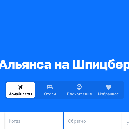
 Альянса на Шпицбер
Авиабилеты
Отели
Впечатления
Избранное
Когда
Обратно