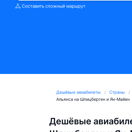
Составить сложный маршрут
Дешёвые авиабилеты
Страны
Альянса на Шпицберген и Ян-Майен
Дешёвые авиабиле