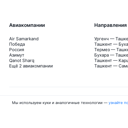
Авиакомпании
Направления
Air Samarkand
Ургенч — Ташк
Победа
Ташкент — Бух
Россия
Термез — Ташк
Азимут
Бухара — Ташк
Qanot Sharq
Ташкент — Кар
Ещё 2 авиакомпании
Ташкент — Сам
Мы используем куки и аналогичные технологии —
узнайте п
Об Авиасейлс
Авиасейлс
Пресс‑центр
©
2007–2026