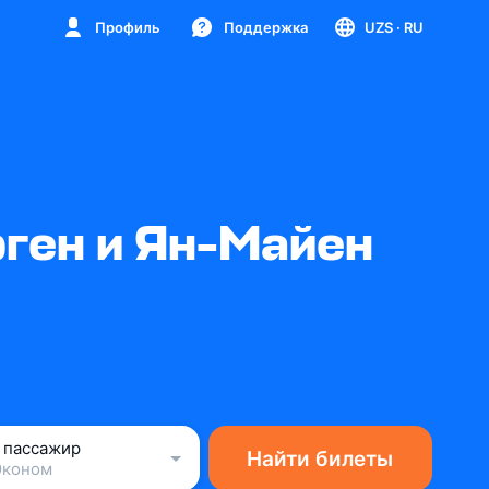
Профиль
Поддержка
UZS
· RU
ген и Ян-Майен
1 пассажир
Найти билеты
Эконом