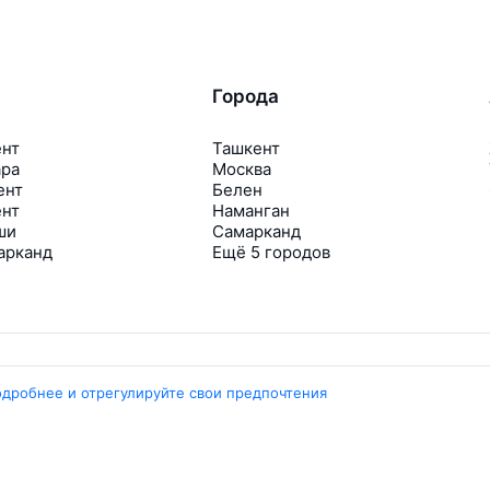
Города
ент
Ташкент
ара
Москва
ент
Белен
ент
Наманган
ши
Самарканд
арканд
Ещё 5 городов
одробнее и отрегулируйте свои предпочтения
Travelpayouts
Партнёрская программа
Медиа Yo’lovchi
Трэвел‑медиа Aviasales.uz