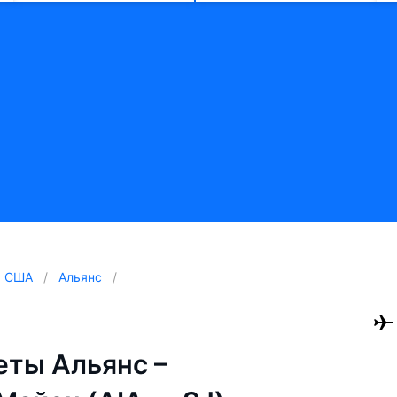
США
Альянс
ты Альянс –