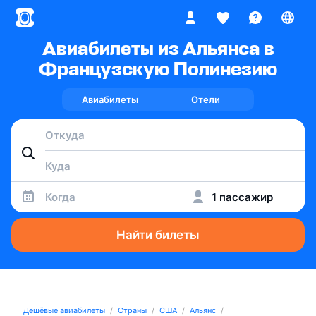
Авиабилеты из Альянса в
Французскую Полинезию
Авиабилеты
Отели
Когда
1 пассажир
Найти билеты
Дешёвые авиабилеты
Страны
США
Альянс