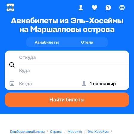
Авиабилеты из Эль-Хосеймы
на Маршалловы острова
Авиабилеты
Отели
Когда
1 пассажир
Найти билеты
Дешёвые авиабилеты
Страны
Марокко
Эль-Хосейма