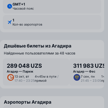
GMT+1
Часовой пояс
1
Кол-во аэропортов
Дешёвые билеты из Агадира
Найденные пользователями за 48 часов
289 048 UZS
311 983 UZS
Агадир — Париж
Агадир — Фес
13 окт, вт
4 ⁠ч 45 ⁠м в пути
/
7 сен, пн
1 ⁠ч 
17:40 – 23:25
прямой
21:45 – 23:05
пря
Аэропорты Агадира