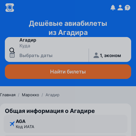
Дешёвые авиабилеты
из Агадира
Выбрать даты
1, эконом
Найти билеты
Главная
/
Марокко
/
Агадир
Общая информация о Агадире
AGA
Код ИАТА