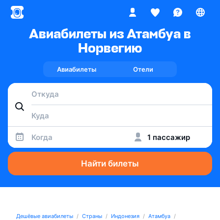
Авиабилеты из Атамбуа в
Норвегию
Авиабилеты
Отели
Когда
1 пассажир
Найти билеты
Дешёвые авиабилеты
Страны
Индонезия
Атамбуа