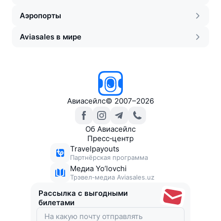
Аэропорты
Aviasales в мире
Авиасейлс
©
2007–2026
Об Авиасейлс
Пресс‑центр
Travelpayouts
Партнёрская программа
Медиа Yo’lovchi
Трэвел‑медиа Aviasales.uz
Рассылка с выгодными
билетами