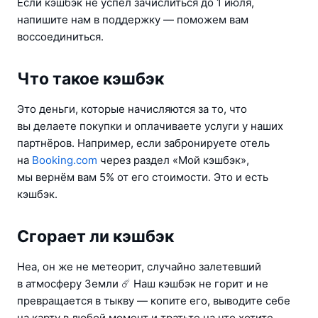
Если кэшбэк не успел зачислиться до 1 июля, 
напишите нам в поддержку — поможем вам 
воссоединиться.
Что такое кэшбэк
Это деньги, которые начисляются за то, что 
вы делаете покупки и оплачиваете услуги у наших 
партнёров. Например, если забронируете отель 
на 
Booking.com
 через раздел «Мой кэшбэк», 
мы вернём вам 5% от его стоимости. Это и есть 
кэшбэк.
Сгорает ли кэшбэк
Неа, он же не метеорит, случайно залетевший 
в атмосферу Земли ☄️ Наш кэшбэк не горит и не 
превращается в тыкву — копите его, выводите себе 
на карту в любой момент и тратьте на что хотите.