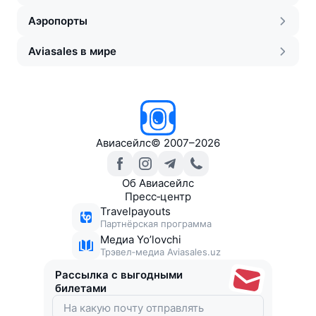
Аэропорты
Aviasales в мире
Авиасейлс
©
2007–2026
Об Авиасейлс
Пресс‑центр
Travelpayouts
Партнёрская программа
Медиа Yo’lovchi
Трэвел‑медиа Aviasales.uz
Рассылка с выгодными
билетами