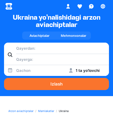
Ukraina yo'nalishidagi arzon
aviachiptalar
Aviachiptalar
Mehmonxonalar
Qachon
1 ta yo'lovchi
Izlash
Arzon aviachiptalar
Mamlakatlar
Ukraina