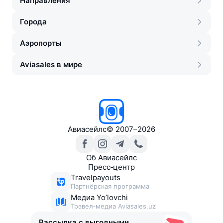
Направления
Города
Аэропорты
Aviasales в мире
Авиасейлс
©
2007–2026
Об Авиасейлс
Пресс‑центр
Travelpayouts
Партнёрская программа
Медиа Yo’lovchi
Трэвел‑медиа Aviasales.uz
Рассылка с выгодными