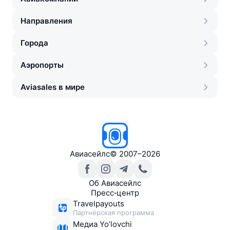
Направления
Города
Аэропорты
Aviasales в мире
Авиасейлс
©
2007–2026
Об Авиасейлс
Пресс‑центр
Travelpayouts
Партнёрская программа
Медиа Yo’lovchi