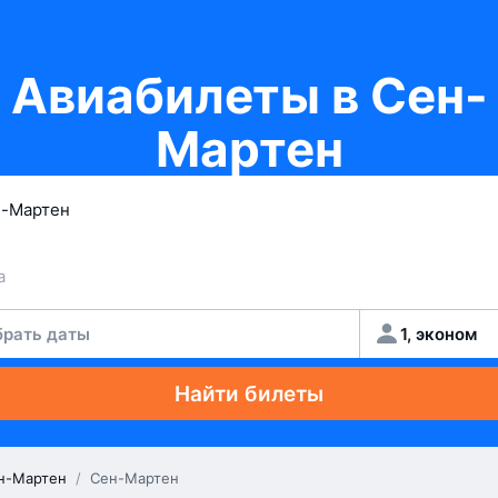
Авиабилеты в Сен-
Мартен
рать даты
1, эконом
Найти билеты
н-Мартен
/
Сен-Мартен