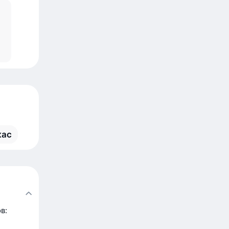
кас
в: