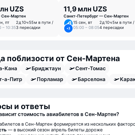
млн UZS
11,9 млн UZS
 Сен-Мартен
Санкт-Петербург — Сен-Мартен
н, пт
2 ⁠д 10 ⁠ч 55 ⁠м в пути /
15 сен, вт
2 ⁠д 10 ⁠ч 5 ⁠м в пути /
0 – 10:35
3 пересадки
05:00 – 08:05
4 пересадки
+3
а поблизости от Сен-Мартена
а-Кана
Бриджтаун
Сент-Томас
т-а-Питр
Порламар
Барселона
Кара
сы и ответы
зависит стоимость авиабилетов в Сен-Мартен?
абилетов в Сен-Мартен формируется из нескольких факторо
сть
— в высокий сезон апрель билеты дороже