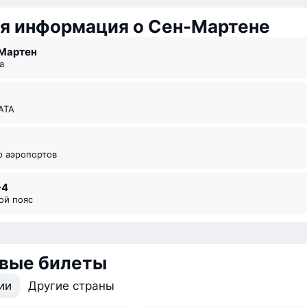
я информация о Сен-Мартене
-Мартен
а
ИАТА
во аэропортов
-4
вой пояс
вые билеты
ии
Другие страны