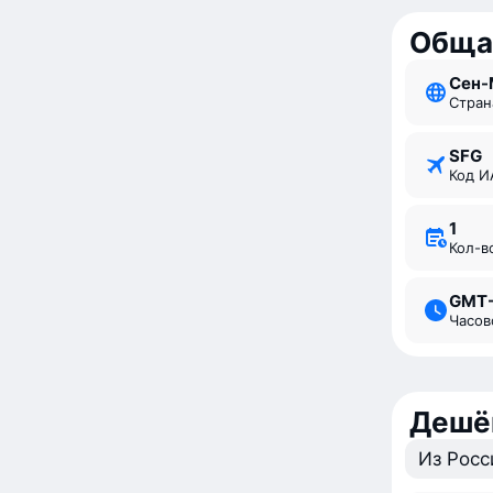
Обща
Сен
Стран
SFG
Код 
1
Кол-
GMT
Часо
Дешё
Из Росс