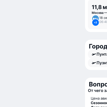
11,8 
Москва —
18 се
06:4
+3
Город
Пунт
Пуэн
Вопро
От чего 
Цена ави
Сезонно