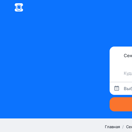
Выб
Главная
/
Се