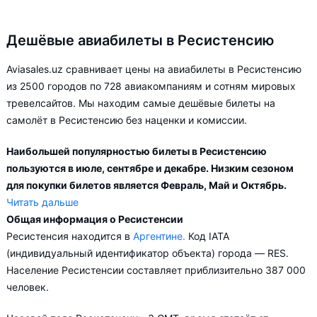
Дешёвые авиабилеты в Ресистенсию
Aviasales.uz сравнивает цены на авиабилеты в Ресистенсию
из 2500 городов по 728 авиакомпаниям и сотням мировых
тревелсайтов. Мы находим самые дешёвые билеты на
самолёт в Ресистенсию без наценки и комиссии.
Наибольшей популярностью билеты в Ресистенсию
пользуются в июле, сентябре и декабре. Низким сезоном
для покупки билетов является Февраль, Май и Октябрь.
Читать дальше
Общая информация о Ресистенсии
Город Ресистенсия обслуживается аэропортами:
Ресистенсия находится в
Аргентине.
Код IATA
Ресистенсия. Прямые рейсы в Ресистенсию выполняются 1
(индивидуальный идентификатор объекта) города — RES.
авиакомпанией. Больше всего рейсов выполняет
Население Ресистенсии составляет приблизительно 387 000
авиакомпания Aerolineas Argentinas.
человек.
В зависимости от количества дней, оставшихся до вылета,