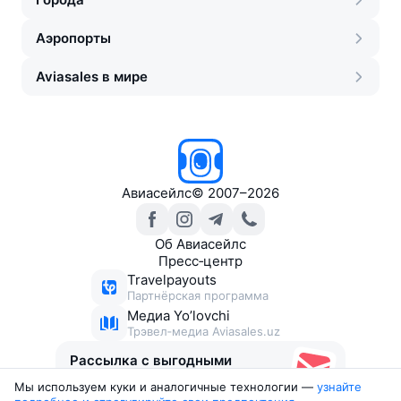
Аэропорты
Aviasales в мире
Авиасейлс
©
2007–2026
Об Авиасейлс
Пресс‑центр
Travelpayouts
Партнёрская программа
Медиа Yo’lovchi
Трэвел‑медиа Aviasales.uz
Рассылка с выгодными
билетами
Мы используем куки и аналогичные технологии —
узнайте 