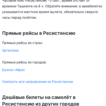
Часовой пояс Ресистенсии: -3 GMT, время отстаёт от
цена билета на самолёт из в Ресистенсию может
времени Ташкента на 8 ч. Обратите внимание: в авиабилетах
измениться более чем на 84%.
указывается местное время вылета, обязательно сверьте
часы перед полётом.
Aviasales.uz советует купить авиабилеты в Ресистенсию
заранее, чтобы вы могли выбирать условия перелёта,
Прямые рейсы в Ресистенсию
ориентируясь на свои пожелания и финансовые
возможности.
Прямые рейсы из стран:
Аргентина
Прямые рейсы из городов:
Буэнос-Айрес
Смотреть все направления из Ресистенсии
Дешёвые билеты на самолёт в
Ресистенсию из других городов