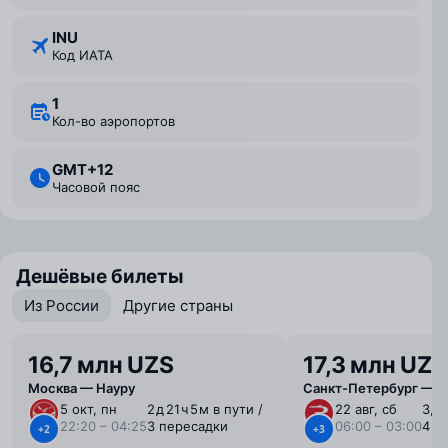
INU
Код ИАТА
1
Кол-во аэропортов
GMT+12
Часовой пояс
Дешёвые билеты
Из России
Другие страны
16,7 млн UZS
17,3 млн UZS
Москва — Науру
Санкт-Петербург — Н
5 окт, пн
2 ⁠д 21 ⁠ч 5 ⁠м в пути /
22 авг, сб
3 ⁠д 
22:20 – 04:25
3 пересадки
06:00 – 03:00
4 п
+2
+3