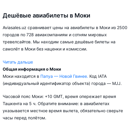
Дешёвые авиабилеты в Моки
Aviasales.uz сравнивает цены на авиабилеты в Моки из 2500
городов по 728 авиакомпаниям и сотням мировых
тревелсайтов. Мы находим самые дешёвые билеты на
самолёт в Моки без наценки и комиссии.
Читать дальше
Общая информация о Моки
Aviasales.uz советует купить авиабилеты в Моки заранее,
Моки находится в
Папуа — Новой Гвинее.
Код IATA
чтобы вы могли выбирать условия перелёта, ориентируясь на
(индивидуальный идентификатор объекта) города — MJJ.
свои пожелания и финансовые возможности.
Часовой пояс Моки: +10 GMT, время опережает время
Ташкента на 5 ч. Обратите внимание: в авиабилетах
указывается местное время вылета, обязательно сверьте
часы перед полётом.