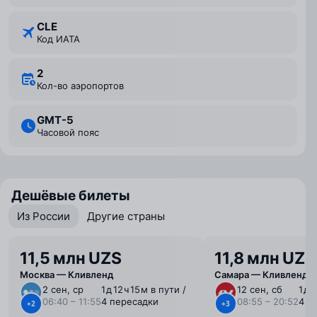
CLE
Код ИАТА
2
Кол-во аэропортов
GMT-5
Часовой пояс
Дешёвые билеты
Из России
Другие страны
11,5 млн UZS
11,8 млн UZS
Москва — Кливленд
Самара — Кливленд
2 сен, ср
1 ⁠д 12 ⁠ч 15 ⁠м в пути /
12 сен, сб
1 ⁠д 
06:40 – 11:55
4 пересадки
08:55 – 20:52
4 п
+2
+3