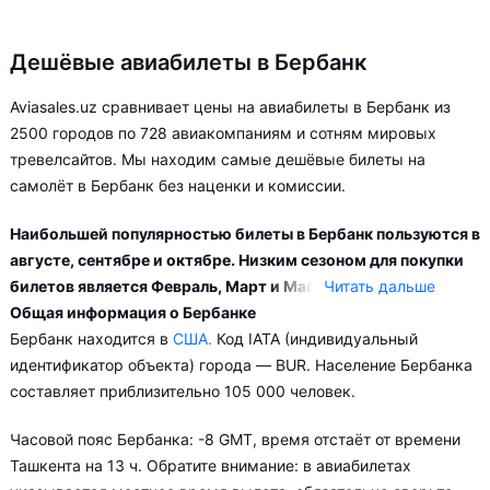
Дешёвые авиабилеты в Бербанк
Aviasales.uz сравнивает цены на авиабилеты в Бербанк из
2500 городов по 728 авиакомпаниям и сотням мировых
тревелсайтов. Мы находим самые дешёвые билеты на
самолёт в Бербанк без наценки и комиссии.
Наибольшей популярностью билеты в Бербанк пользуются в
августе, сентябре и октябре. Низким сезоном для покупки
билетов является Февраль, Март и Май.
Читать дальше
Общая информация о Бербанке
В зависимости от количества дней, оставшихся до вылета,
Бербанк находится в
США.
Код IATA (индивидуальный
цена билета на самолёт в Бербанк может измениться более
идентификатор объекта) города — BUR. Население Бербанка
чем в два раза.
составляет приблизительно 105 000 человек.
Aviasales.uz советует купить авиабилеты в Бербанк заранее,
Часовой пояс Бербанка: -8 GMT, время отстаёт от времени
чтобы вы могли выбирать условия перелёта, ориентируясь на
Ташкента на 13 ч. Обратите внимание: в авиабилетах
свои пожелания и финансовые возможности.