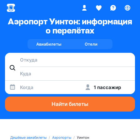
Аэропорт Уинтон: информация
о перелётах
Авиабилеты
Отели
Когда
1 пассажир
Найти билеты
Дешёвые авиабилеты
Аэропорты
Уинтон