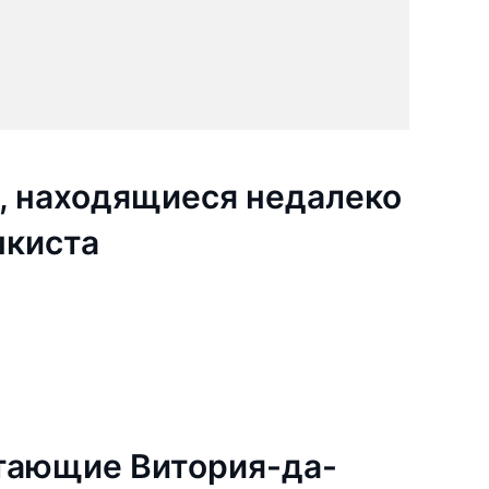
, находящиеся недалеко
нкиста
тающие Витория-да-