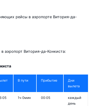
няющих рейсы в аэропорте Витория-да-
в аэропорт Витория-да-Конкиста:
нкиста
ылет
В пути
Прибытие
Дни
вылета
3:05
1ч 0мин
00:05
каждый
день