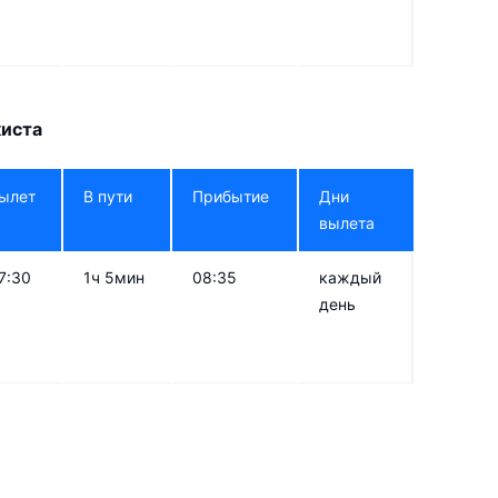
киста
ылет
В пути
Прибытие
Дни
вылета
7:30
1ч 5мин
08:35
каждый
день