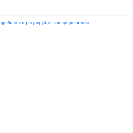
Города
одробнее и отрегулируйте свои предпочтения
ент
Ташкент
ара
Москва
ент
Белен
ент
Наманган
ши
Самарканд
арканд
Ещё 5 городов
Travelpayouts
Партнёрская программа
Медиа Yo’lovchi
Трэвел‑медиа Aviasales.uz