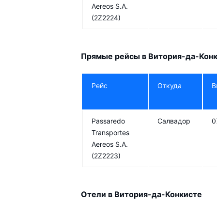
Aereos S.A.
(2Z2224)
Прямые рейсы в Витория-да-Кон
Рейс
Откуда
В
Passaredo
Салвадор
0
Transportes
Aereos S.A.
(2Z2223)
Отели в Витория-да-Конкисте