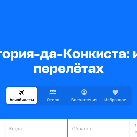
тория-да-Конкиста: 
перелётах
Авиабилеты
Отели
Впечатления
Избранное
Когда
Обратно