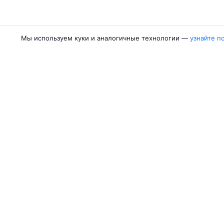
Авиакомпании
Направления
Мы используем куки и аналогичные технологии —
узнайте п
Air Samarkand
Ургенч — Ташк
Победа
Ташкент — Бух
Россия
Термез — Ташк
Азимут
Бухара — Ташк
Qanot Sharq
Ташкент — Кар
Ещё 2 авиакомпании
Ташкент — Сам
Об Авиасейлс
Авиасейлс
Пресс‑центр
©
2007–2026