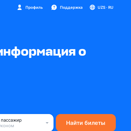
Профиль
Поддержка
UZS
· RU
информация о
1 пассажир
Найти билеты
Эконом