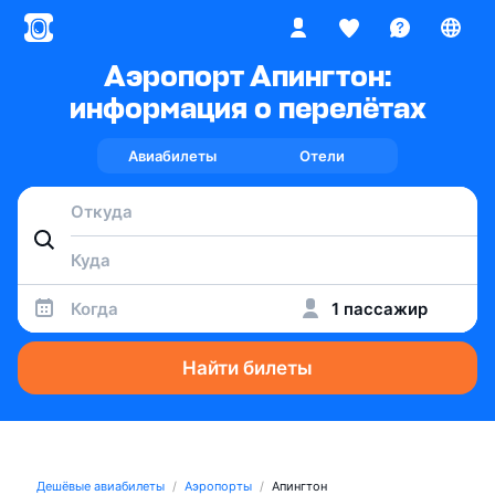
Аэропорт Апингтон:
информация о перелётах
Авиабилеты
Отели
Когда
1 пассажир
Найти билеты
Дешёвые авиабилеты
Аэропорты
Апингтон