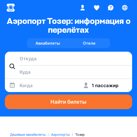
Аэропорт Тозер: информация о
перелётах
Авиабилеты
Отели
Когда
1 пассажир
Найти билеты
Дешёвые авиабилеты
Аэропорты
Тозер