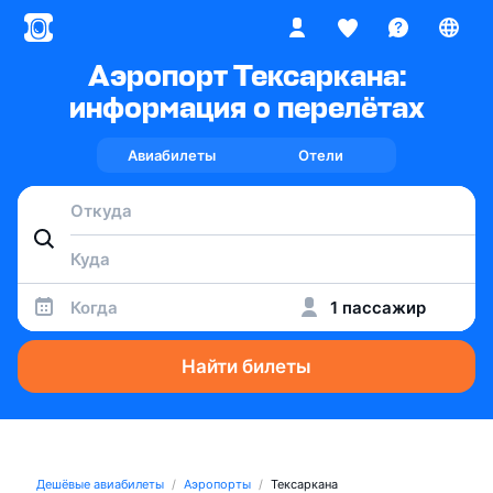
Аэропорт Тексаркана:
информация о перелётах
Авиабилеты
Отели
Когда
1 пассажир
Найти билеты
Дешёвые авиабилеты
Аэропорты
Тексаркана