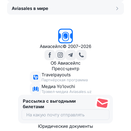
Aviasales в мире
Авиасейлс
©
2007–2026
Об Авиасейлс
Пресс‑центр
Travelpayouts
Партнёрская программа
Медиа Yo’lovchi
Трэвел‑медиа Aviasales.uz
Рассылка с выгодными
билетами
Юридические документы