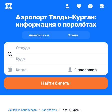
Аэропорт Талды-Курган:
информация о перелётах
Авиабилеты
Отели
Когда
1 пассажир
Найти билеты
Дешёвые авиабилеты
Аэропорты
Талды-Курган