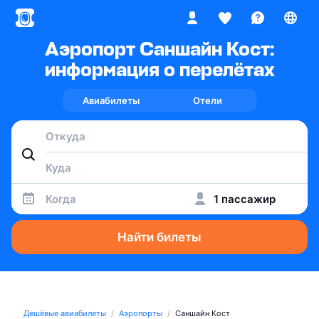
Аэропорт Саншайн Кост:
информация о перелётах
Авиабилеты
Отели
Когда
1 пассажир
Найти билеты
Дешёвые авиабилеты
Аэропорты
Саншайн Кост