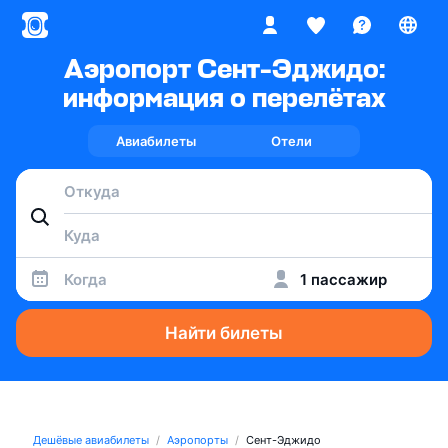
Аэропорт Сент-Эджидо:
информация о перелётах
Авиабилеты
Отели
Когда
1 пассажир
Найти билеты
Дешёвые авиабилеты
Аэропорты
Сент-Эджидо