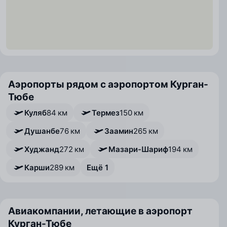
Аэропорты рядом с аэропортом Курган-
Тюбе
Куляб
84 км
Термез
150 км
Душанбе
76 км
Заамин
265 км
Худжанд
272 км
Мазари-Шариф
194 км
Карши
289 км
Ещё 1
Авиакомпании, летающие в аэропорт
Курган-Тюбе