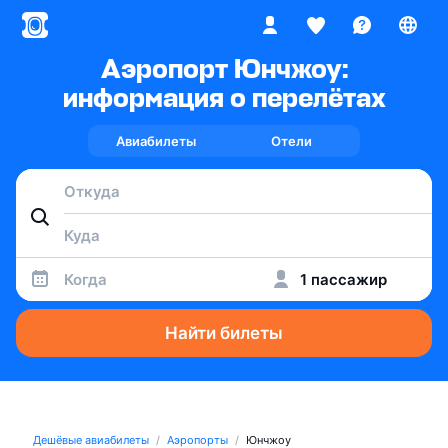
Аэропорт Юнчжоу:
информация о перелётах
Авиабилеты
Отели
Когда
1 пассажир
Найти билеты
Дешёвые авиабилеты
Аэропорты
Юнчжоу