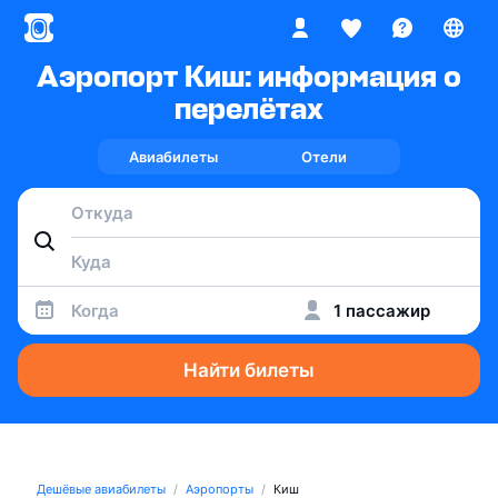
Аэропорт Киш: информация о
перелётах
Авиабилеты
Отели
Когда
1 пассажир
Найти билеты
Дешёвые авиабилеты
Аэропорты
Киш