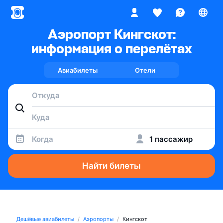
Аэропорт Кингскот:
информация о перелётах
Авиабилеты
Отели
Когда
1 пассажир
Найти билеты
Дешёвые авиабилеты
Аэропорты
Кингскот