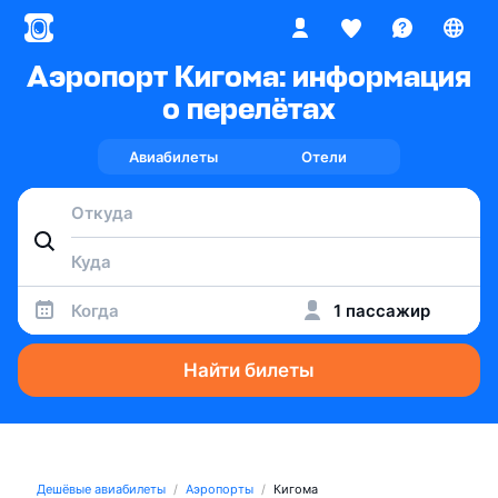
Аэропорт Кигома: информация
о перелётах
Авиабилеты
Отели
Когда
1 пассажир
Найти билеты
Дешёвые авиабилеты
Аэропорты
Кигома