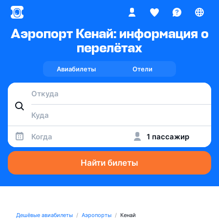
Аэропорт Кенай: информация о
перелётах
Авиабилеты
Отели
Когда
1 пассажир
Найти билеты
Дешёвые авиабилеты
Аэропорты
Кенай