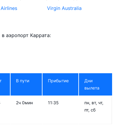
 Airlines
Virgin Australia
в аэропорт Каррата:
т
В пути
Прибытие
Дни
вылета
5
2ч 0мин
11:35
пн, вт, чт,
пт, сб