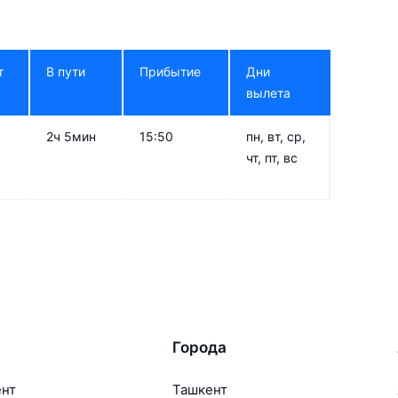
т
В пути
Прибытие
Дни
вылета
2ч 5мин
15:50
пн, вт, ср,
чт, пт, вс
Города
ент
Ташкент