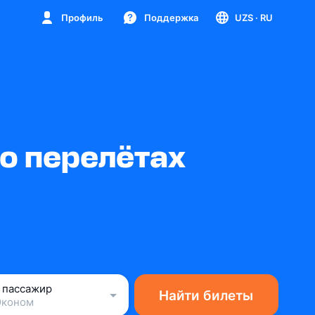
Профиль
Поддержка
UZS
· RU
о перелётах
1 пассажир
Найти билеты
Эконом