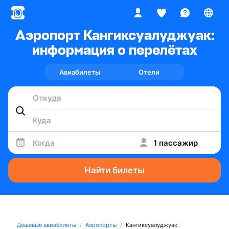
Аэропорт Кангиксуалуджуак:
информация о перелётах
Авиабилеты
Отели
Когда
1 пассажир
Найти билеты
Дешёвые авиабилеты
Аэропорты
Кангиксуалуджуак