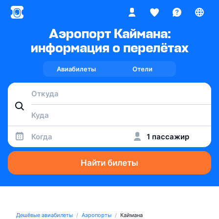
Аэропорт Каймана:
информация о перелётах
Авиабилеты
Отели
Когда
1 пассажир
Найти билеты
Дешёвые авиабилеты
Аэропорты
Каймана