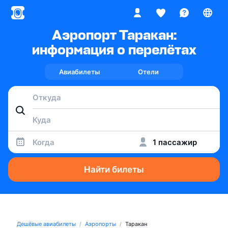
Аэропорт Таракан:
информация о перелётах
Авиабилеты
Отели
Когда
1 пассажир
Найти билеты
Дешёвые авиабилеты
Аэропорты
Таракан