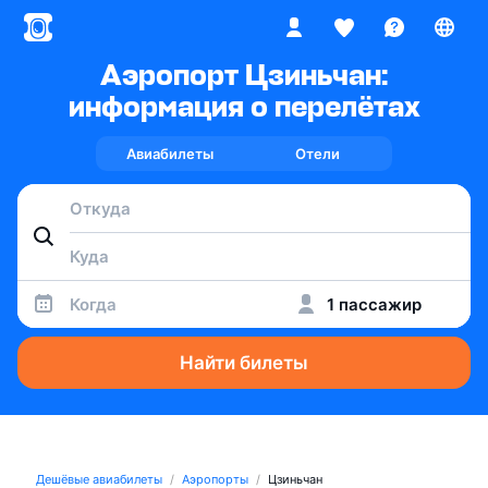
Аэропорт Цзиньчан:
информация о перелётах
Авиабилеты
Отели
Когда
1 пассажир
Найти билеты
Дешёвые авиабилеты
Аэропорты
Цзиньчан