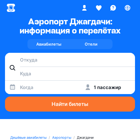
Аэропорт Джагдачи:
информация о перелётах
Авиабилеты
Отели
Когда
1 пассажир
Найти билеты
Дешёвые авиабилеты
Аэропорты
Джагдачи