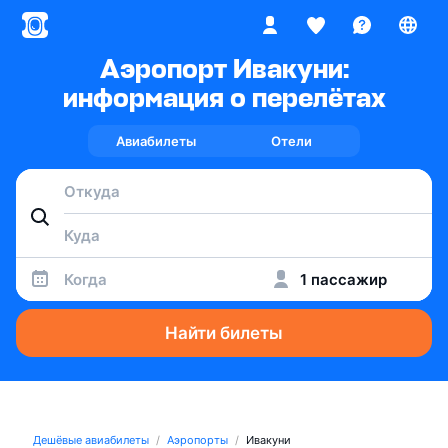
Аэропорт Ивакуни:
информация о перелётах
Авиабилеты
Отели
Когда
1 пассажир
Найти билеты
Дешёвые авиабилеты
Аэропорты
Ивакуни