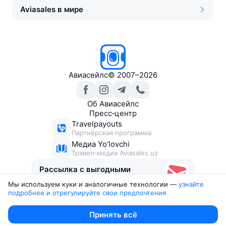
Aviasales в мире
Авиасейлс
©
2007–2026
Об Авиасейлс
Пресс‑центр
Travelpayouts
Партнёрская программа
Медиа Yo’lovchi
Трэвел‑медиа Aviasales.uz
Рассылка с выгодными
билетами
Мы используем куки и аналогичные технологии —
узнайте 
подробнее и отрегулируйте свои предпочтения
Юридические документы
Принять всё