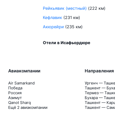
Рейкьявик (местный)
(222 км)
Кефлавик
(231 км)
Акюрейри
(235 км)
Отели в Исафьордюре
Авиакомпании
Направления
Air Samarkand
Ургенч — Ташк
Победа
Ташкент — Бух
Россия
Термез — Ташк
Азимут
Бухара — Ташк
Qanot Sharq
Ташкент — Кар
Ещё 2 авиакомпании
Ташкент — Сам