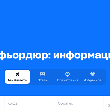
фьордюр: информаци
Авиабилеты
Отели
Впечатления
Избранное
Когда
Обратно