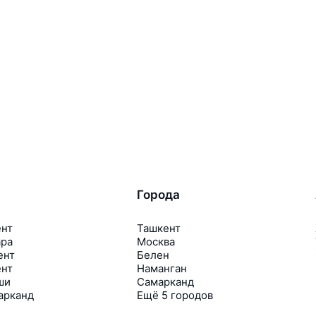
Города
ент
Ташкент
ара
Москва
ент
Белен
ент
Наманган
ши
Самарканд
арканд
Ещё 5 городов