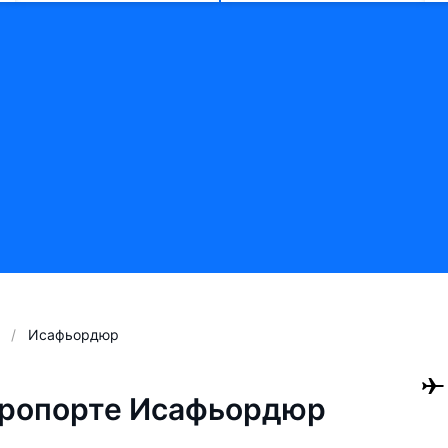
Исафьордюр
эропорте Исафьордюр