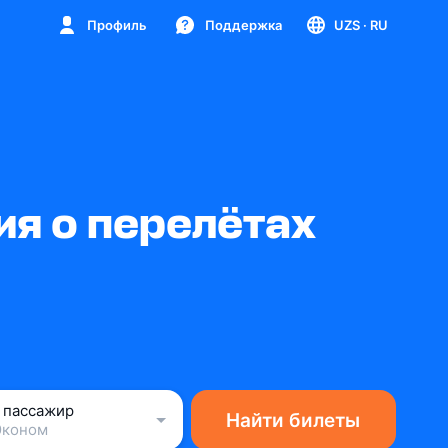
Профиль
Поддержка
UZS
· RU
я о перелётах
1 пассажир
Найти билеты
Эконом