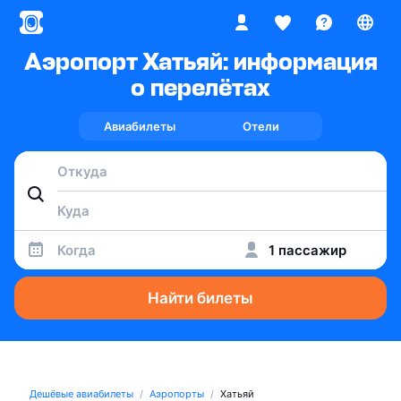
Аэропорт Хатьяй: информация
о перелётах
Авиабилеты
Отели
Когда
1 пассажир
Найти билеты
Дешёвые авиабилеты
Аэропорты
Хатьяй