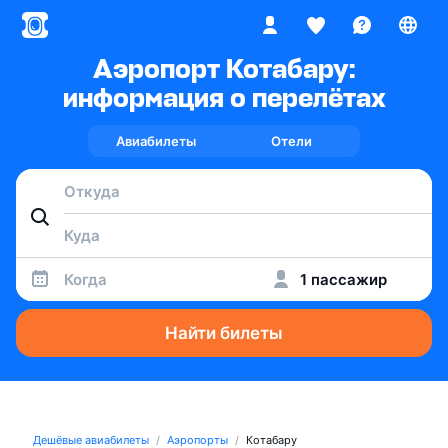
Аэропорт Котабару:
информация о перелётах
Авиабилеты
Отели
Когда
1 пассажир
Найти билеты
Дешёвые авиабилеты
Аэропорты
Котабару