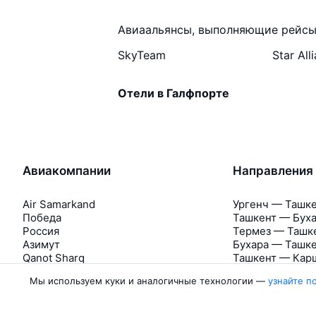
Авиаальянсы, выполняющие рейсы
SkyTeam
Star All
Отели в Галфпорте
Авиакомпании
Направления
Air Samarkand
Ургенч — Ташк
Победа
Ташкент — Бух
Россия
Термез — Ташк
Азимут
Бухара — Ташк
Qanot Sharq
Ташкент — Кар
Ещё 2 авиакомпании
Ташкент — Сам
Мы используем куки и аналогичные технологии —
узнайте п