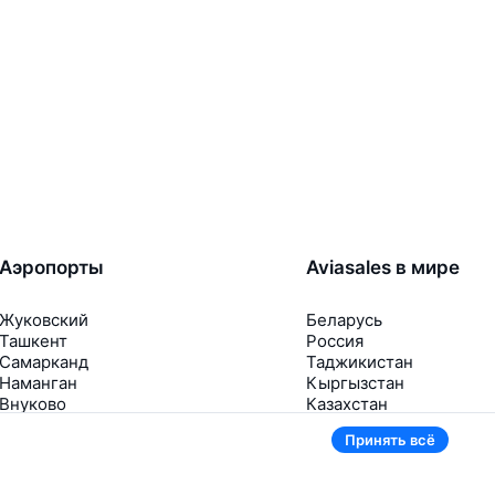
Аэропорты
Aviasales в мире
Жуковский
Беларусь
Ташкент
Россия
Самарканд
Таджикистан
Наманган
Кыргызстан
Внуково
Казахстан
Ещё 5 аэропортов
Ещё 2 страны
Принять всё