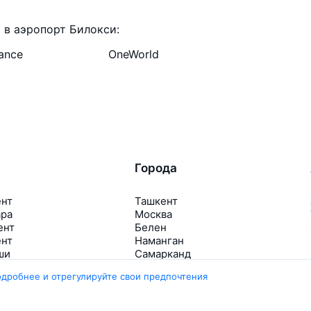
 в аэропорт Билокси:
iance
OneWorld
Города
ент
Ташкент
ара
Москва
ент
Белен
ент
Наманган
ши
Самарканд
арканд
Ещё 5 городов
одробнее и отрегулируйте свои предпочтения