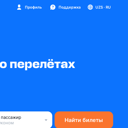
Профиль
Поддержка
UZS
· RU
о перелётах
1 пассажир
Найти билеты
Эконом