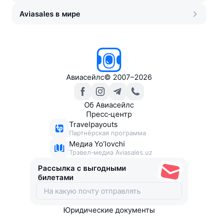
Aviasales в мире
Авиасейлс
©
2007–2026
Об Авиасейлс
Пресс‑центр
Travelpayouts
Партнёрская программа
Медиа Yo’lovchi
Трэвел‑медиа Aviasales.uz
Рассылка с выгодными
билетами
Юридические документы