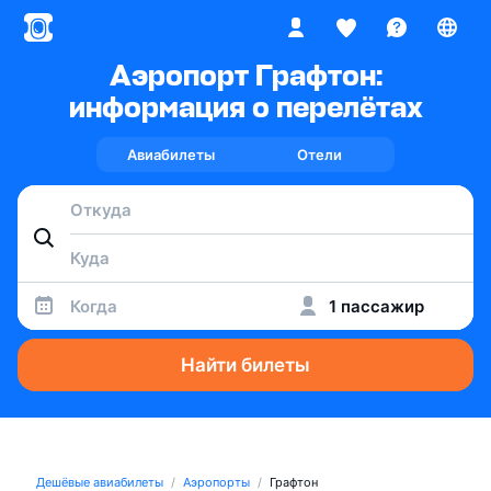
Аэропорт Графтон:
информация о перелётах
Авиабилеты
Отели
Когда
1 пассажир
Найти билеты
Дешёвые авиабилеты
Аэропорты
Графтон