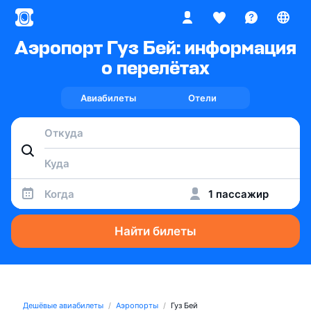
Аэропорт Гуз Бей: информация
о перелётах
Авиабилеты
Отели
Когда
1 пассажир
Найти билеты
Дешёвые авиабилеты
Аэропорты
Гуз Бей