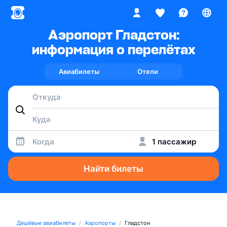
Аэропорт Гладстон:
информация о перелётах
Авиабилеты
Отели
Когда
1 пассажир
Найти билеты
Дешёвые авиабилеты
Аэропорты
Гладстон