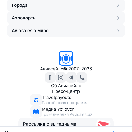
Города
Аэропорты
Aviasales в мире
Авиасейлс
©
2007–2026
Об Авиасейлс
Пресс‑центр
Travelpayouts
Партнёрская программа
Медиа Yo’lovchi
Трэвел‑медиа Aviasales.uz
Рассылка с выгодными
билетами