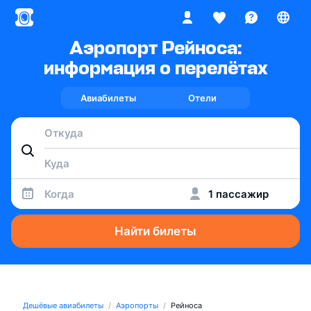
Аэропорт Рейноса:
информация о перелётах
Авиабилеты
Отели
Когда
1 пассажир
Найти билеты
Дешёвые авиабилеты
Аэропорты
Рейноса