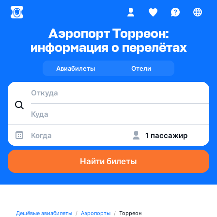
Аэропорт Торреон:
информация о перелётах
Авиабилеты
Отели
Когда
1 пассажир
Найти билеты
Дешёвые авиабилеты
Аэропорты
Торреон