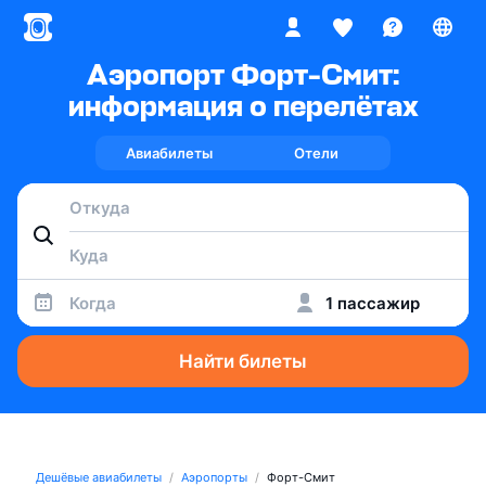
Аэропорт Форт-Смит:
информация о перелётах
Авиабилеты
Отели
Когда
1 пассажир
Найти билеты
Дешёвые авиабилеты
Аэропорты
Форт-Смит