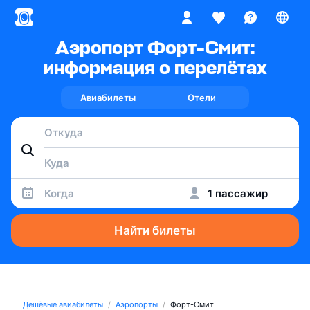
Аэропорт Форт-Смит:
информация о перелётах
Авиабилеты
Отели
Когда
1 пассажир
Найти билеты
Дешёвые авиабилеты
Аэропорты
Форт-Смит