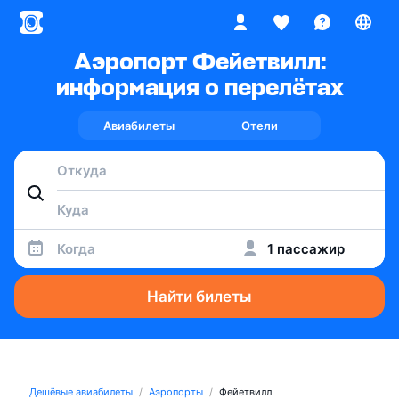
Аэропорт Фейетвилл:
информация о перелётах
Авиабилеты
Отели
Когда
1 пассажир
Найти билеты
Дешёвые авиабилеты
Аэропорты
Фейетвилл